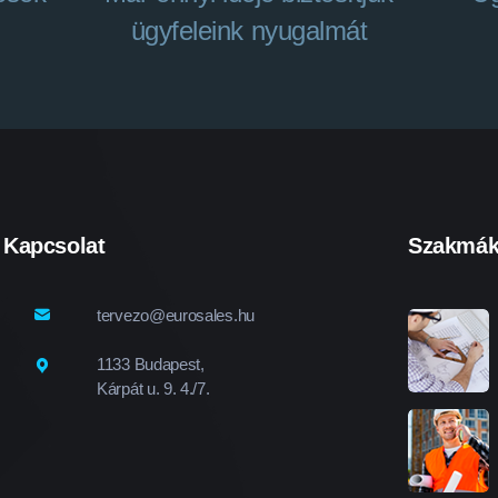
ügyfeleink nyugalmát
Kapcsolat
Szakmá
tervezo@eurosales.hu
1133 Budapest,
Kárpát u. 9. 4./7.