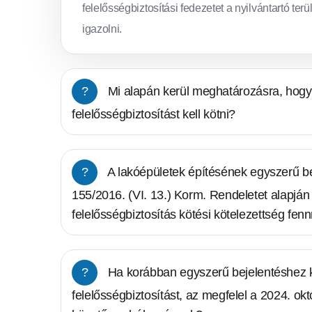
felelősségbiztosítási fedezetet a nyilvántartó ter
igazolni.
?
Mi alapán kerül meghatározásra, hogy
felelősségbiztosítást kell kötni?
?
A lakóépületek építésének egyszerű be
155/2016. (VI. 13.) Korm. Rendeletet alapjá
felelősségbiztosítás kötési kötelezettség fe
?
Ha korábban egyszerű bejelentéshez 
felelősségbiztosítást, az megfelel a 2024. ok