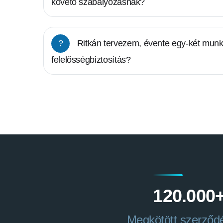
követő szabályozásnak?
?
Ritkán tervezem, évente egy-két mun
felelősségbiztosítás?
120.000
Megkötött szerződ