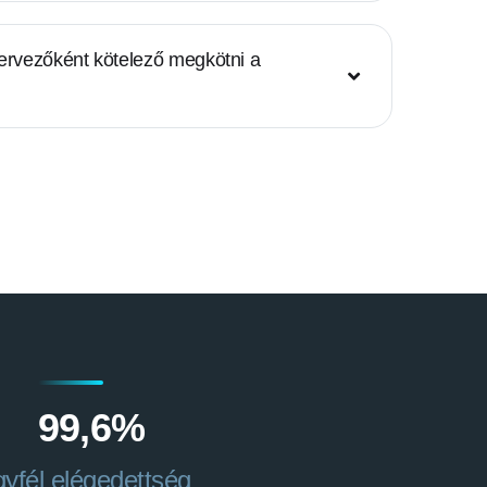
ervezőként kötelező megkötni a
99,6
%
yfél elégedettség