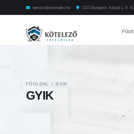
tervezo@eurosales.hu
1133 Budapest, Kárpát u. 9. 4./
Főold
FŐOLDAL
/
GYIK
GYIK