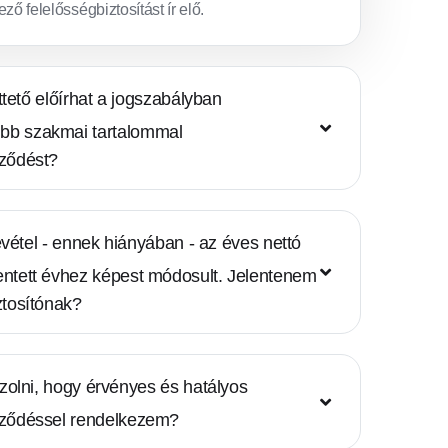
ző felelősségbiztosítást ír elő.
tető előírhat a jogszabályban
úbb szakmai tartalommal
rződést?
vétel - ennek hiányában - az éves nettó
lentett évhez képest módosult. Jelentenem
iztosítónak?
olni, hogy érvényes és hatályos
erződéssel rendelkezem?