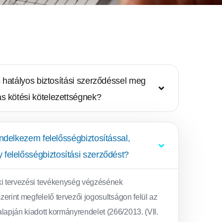
hatályos biztosítási szerződéssel meg
ítás kötési kötelezettségnek?
delkezem felelősségbiztosítással,
gy felelősségbiztosítási szerződést?
ki tervezési tevékenység végzésének
szerint megfelelő tervezői jogosultságon felül az
lapján kiadott kormányrendelet (266/2013. (VII.