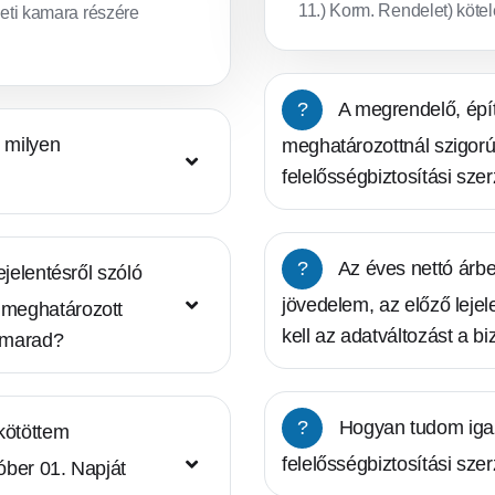
11.) Korm. Rendelet) kötele
ületi kamara részére
?
A megrendelő, épít
 milyen
meghatározottnál szigor
felelősségbiztosítási sze
?
Az éves nettó árbe
jelentésről szóló
jövedelem, az előző leje
n meghatározott
kell az adatváltozást a b
nnmarad?
?
Hogyan tudom igaz
kötöttem
felelősségbiztosítási sz
tóber 01. Napját