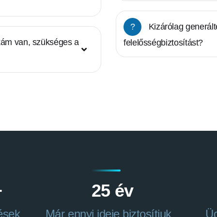
?
Kizárólag generált
kám van, szükséges a
felelősségbiztosítást?
+
25 év
ések
Már ennyi ideje biztosítjuk
Üg