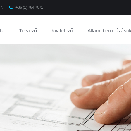
7.
+36 (1) 794 7071
al
Tervező
Kivitelező
Állami beruházáso