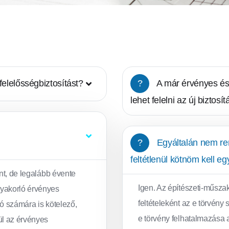
elelősségbiztosítást?
?
A már érvényes és 
lehet felelni az új biztos
?
Egyáltalán nem ren
feltétlenül kötnöm kell e
int, de legalább évente
Igen. Az építészeti-műsza
gyakorló érvényes
feltételeként az e törvény 
ló számára is kötelező,
e törvény felhatalmazása a
ül az érvényes